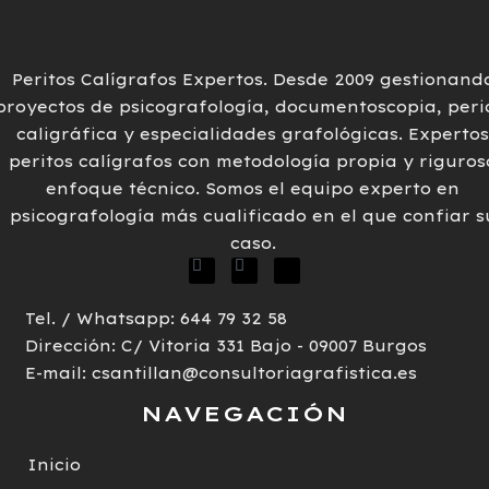
Peritos Calígrafos Expertos
.
Desde 2009 gestionand
proyectos de
psicografología,
documentoscopia
,
peri
caligráfica
y
especialidades grafológicas
. Expertos
peritos calígrafos
con metodología propia y riguros
enfoque técnico. Somos el equipo
experto en
psicografología
más cualificado en el que confiar s
caso.
Tel. / Whatsapp: 644 79 32 58
Dirección: C/ Vitoria 331 Bajo - 09007 Burgos
E-mail: csantillan@consultoriagrafistica.es
NAVEGACIÓN
Inicio