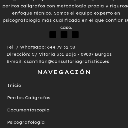
peritos es un
peritos calígrafos
con metodología propia y riguros
caso, es
medio de
enfoque técnico. Somos el equipo
experto en
fundamental, a
prueba
psicografología
más cualificado en el que confiar s
la hora de
legalmente
caso.
sancionar este
válido.
delito,
determinar que,
Tel. / Whatsapp: 644 79 32 58
efectivamente,
Dirección: C/ Vitoria 331 Bajo - 09007 Burgos
se ha producido
E-mail: csantillan@consultoriagrafistica.es
el hecho. En
este sentido, el
NAVEGACIÓN
papel del perito
calígrafo es
Inicio
fundamental en
Peritos Calígrafos
el proceso
judicial para
Documentoscopia
determinar que
se ha cometido
Psicografología